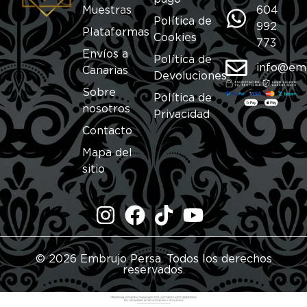
Muestras
604
Política de
992
Plataformas
Cookies
773
Envíos a
Política de
info@em
Canarias
Devoluciones
Sobre
Política de
nosotros
Privacidad
Contacto
Mapa del
sitio
© 2026 Embrujo Persa. Todos los derechos
reservados.