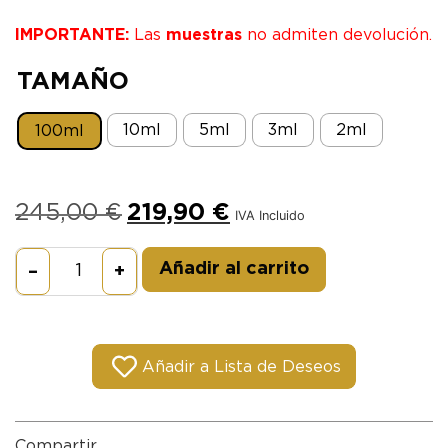
IMPORTANTE:
Las
muestras
no admiten devolución.
TAMAÑO
10mI
5mI
3mI
2mI
100mI
245,00
€
219,90
€
IVA Incluido
Alternative:
Añadir al carrito
–
+
Añadir a Lista de Deseos
Compartir