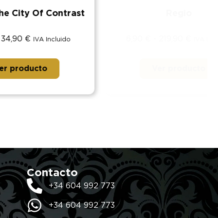
Contrast
Regio
6,90
€
-
219,90
€
ncluido
IVA Incluido
Ver producto
Contacto
+34 604 992 773
+34 604 992 773