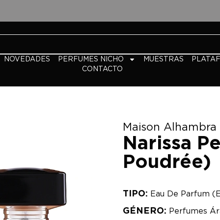
NOVEDADES
PERFUMES NICHO
MUESTRAS
PLATA
CONTACTO
Maison Alhambra
Narissa P
Poudrée)
TIPO:
Eau De Parfum (
GÉNERO:
Perfumes Ár