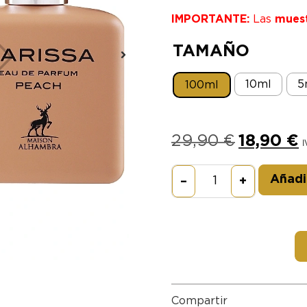
IMPORTANTE:
Las
mues
TAMAÑO
10ml
5
100ml
29,90
€
18,90
€
I
Añadir
–
+
Compartir