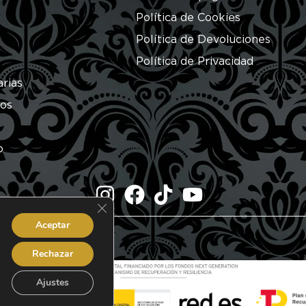
Política de Cookies
Política de Devoluciones
Política de Privacidad
arias
ros
o
Cerrar el banner de cookies RGPD
Aceptar
dos.
Rechazar
Ajustes