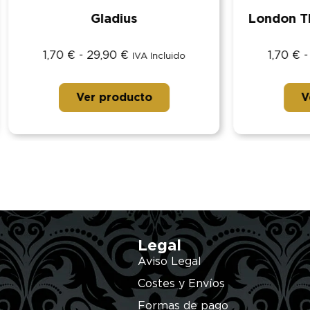
Gladius
London The City Of 
€
-
29,90
€
1,70
€
-
34,90
€
IVA Incluido
IVA I
Ver producto
Ver producto
Legal
Aviso Legal
Costes y Envíos
Formas de pago