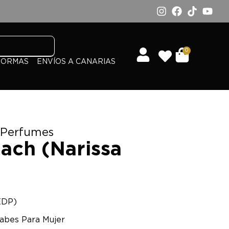
0
FORMAS
ENVÍOS A CANARIAS
 Perfumes
each (Narissa
EDP)
abes Para Mujer