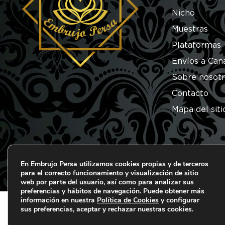
Nicho
Muestras
Plataformas
Envíos a Can
Sobre nosot
Contacto
Mapa del siti
En Embrujo Persa utilizamos cookies propias y de terceros
para el correcto funcionamiento y visualización de sitio
© 2026 Embrujo Persa. Todos los derechos reserva
web por parte del usuario, así como para analizar sus
preferencias y hábitos de navegación. Puede obtener más
información en nuestra
Política de Cookies
y configurar
sus preferencias, aceptar y rechazar nuestras cookies.