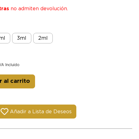
tras
no admiten devolución.
ml
3ml
2ml
VA Incluido
Alternative:
 al carrito
Añadir a Lista de Deseos