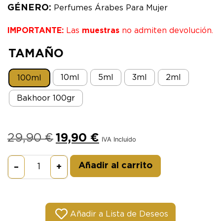
GÉNERO:
Perfumes Árabes Para Mujer
IMPORTANTE:
Las
muestras
no admiten devolución.
TAMAÑO
10ml
5ml
3ml
2ml
100ml
Bakhoor 100gr
29,90
€
19,90
€
IVA Incluido
Alternative:
Añadir al carrito
–
+
Añadir a Lista de Deseos