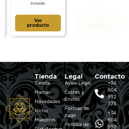
Incluido
Incluido
Ver
Ver
producto
producto
Tienda
Legal
Contacto
Tienda
Aviso Legal
+34
604
Marcas
Costes y
992
Envíos
Novedades
773
Formas de
Nicho
+34
pago
Muestras
604
Política de
992