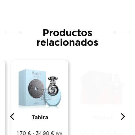
Productos
relacionados
Tahira
Gladius
1,70
€
-
34,90
€
1,70
€
-
29,90
€
IVA
IVA