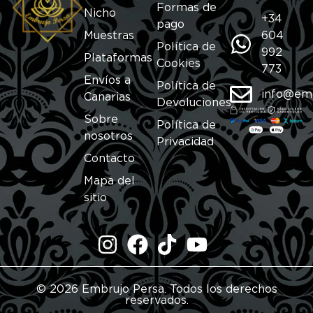
Formas de
Nicho
+34
pago
Muestras
604
Política de
992
Plataformas
Cookies
773
Envíos a
Política de
info@em
Canarias
Devoluciones
Sobre
Política de
nosotros
Privacidad
Contacto
Mapa del
sitio
© 2026 Embrujo Persa. Todos los derechos
reservados.