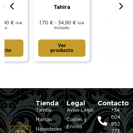
Tahira
Gladius
1,70
€
-
34,90
€
1,70
€
-
29,90
€
IVA
IVA
Incluido
Incluido
Ver
Ver
producto
producto
Tienda
Legal
Contacto
Tienda
Aviso Legal
+34
604
Marcas
Costes y
992
Envíos
Novedades
773