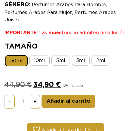
,
GÉNERO:
Perfumes Árabes Para Hombre
,
Perfumes Árabes Para Mujer
Perfumes Árabes
Unisex
IMPORTANTE:
Las
muestras
no admiten devolución.
TAMAÑO
10ml
5ml
3ml
2ml
50ml
44,90
€
34,90
€
IVA Incluido
Alternative:
Añadir al carrito
–
+
Añadir a Lista de Deseos