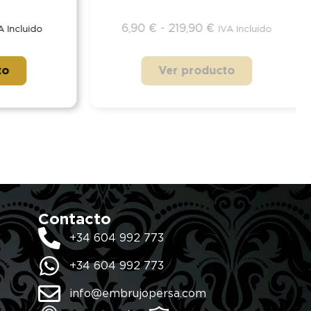
6,90
€
-
219,90
€
ncluido
IVA Incluido
Ver producto
Contacto
+34 604 992 773
+34 604 992 773
info@embrujopersa.com