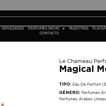
NOVEDADES
PERFUMES NICHO
MUESTRAS
PLATA
CONTACTO
Le Chameau Per
Magical M
TIPO:
Eau De Parfum (
GÉNERO:
Perfumes Ár
Perfumes Árabes Unise