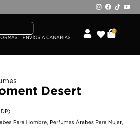
0
FORMAS
ENVÍOS A CANARIAS
fumes
oment Desert
EDP)
,
,
abes Para Hombre
Perfumes Árabes Para Mujer
x