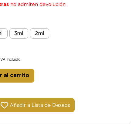
tras
no admiten devolución.
l
3ml
2ml
IVA Incluido
Alternative:
 al carrito
Añadir a Lista de Deseos