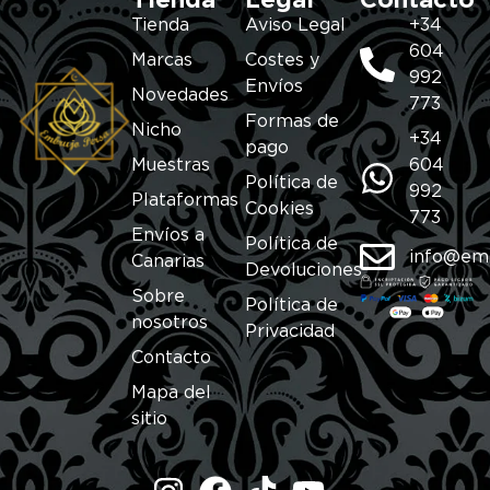
Tienda
Legal
Contacto
Tienda
Aviso Legal
+34
604
Marcas
Costes y
992
Envíos
Novedades
773
Formas de
Nicho
+34
pago
Muestras
604
Política de
992
Plataformas
Cookies
773
Envíos a
Política de
info@em
Canarias
Devoluciones
Sobre
Política de
nosotros
Privacidad
Contacto
Mapa del
sitio