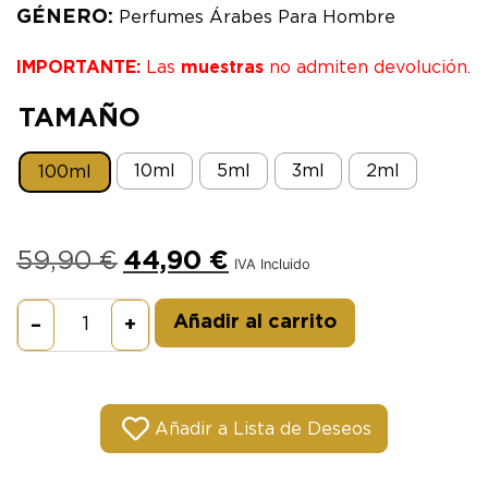
GÉNERO:
Perfumes Árabes Para Hombre
IMPORTANTE:
Las
muestras
no admiten devolución.
TAMAÑO
10ml
5ml
3ml
2ml
100ml
59,90
€
44,90
€
IVA Incluido
Alternative:
Añadir al carrito
–
+
Añadir a Lista de Deseos