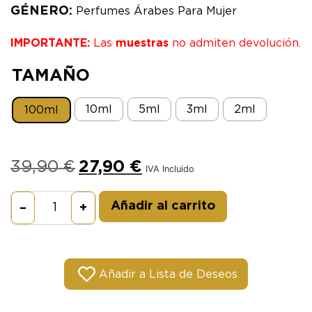
GÉNERO:
Perfumes Árabes Para Mujer
IMPORTANTE:
Las
muestras
no admiten devolución.
TAMAÑO
10ml
5ml
3ml
2ml
100ml
39,90
€
27,90
€
IVA Incluido
Alternative:
Añadir al carrito
–
+
Añadir a Lista de Deseos