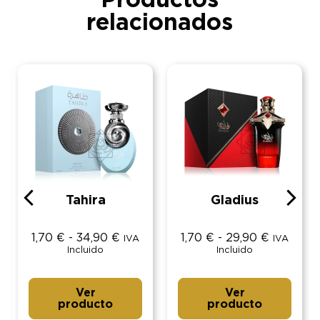
Productos
relacionados
Tahira
Gladius
1,70
€
-
34,90
€
1,70
€
-
29,90
€
IVA
IVA
Incluido
Incluido
Ver
Ver
producto
producto