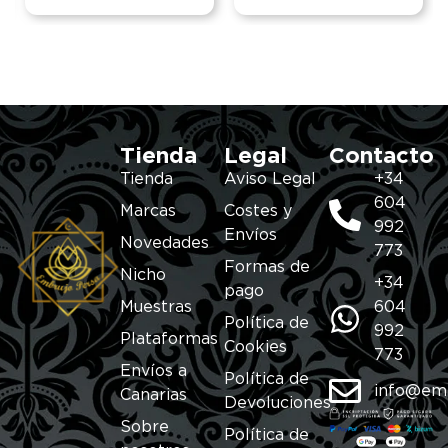
Tienda
Legal
Contacto
Tienda
Aviso Legal
+34
604
Marcas
Costes y
992
Envíos
Novedades
773
Formas de
Nicho
+34
pago
Muestras
604
Política de
992
Plataformas
Cookies
773
Envíos a
Política de
info@em
Canarias
Devoluciones
Sobre
Política de