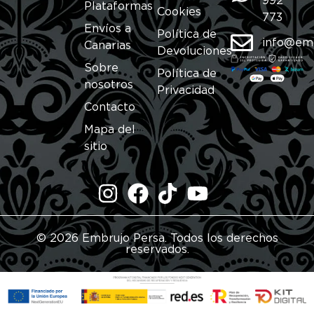
992
Plataformas
Cookies
773
Envíos a
Política de
info@em
Canarias
Devoluciones
Sobre
Política de
nosotros
Privacidad
Contacto
Mapa del
sitio
© 2026 Embrujo Persa. Todos los derechos
reservados.