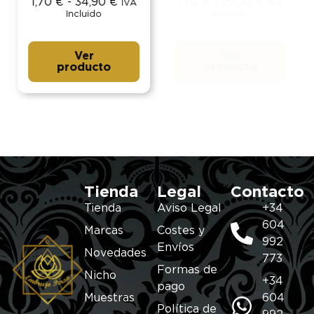
1,70
€
-
34,90
€
1,70
€
-
29,90
€
IVA
IVA
Incluido
Incluido
Ver
Ver
producto
producto
Tienda
Legal
Contacto
Tienda
Aviso Legal
+34
604
Marcas
Costes y
992
Envíos
Novedades
773
Formas de
Nicho
+34
pago
Muestras
604
Política de