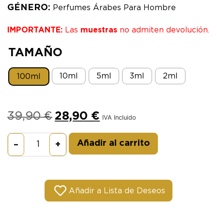
GÉNERO:
Perfumes Árabes Para Hombre
IMPORTANTE:
Las
muestras
no admiten devolución.
TAMAÑO
10ml
5ml
3ml
2ml
100ml
39,90
€
28,90
€
IVA Incluido
Alternative:
Añadir al carrito
–
+
Añadir a Lista de Deseos