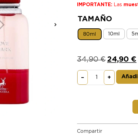
IMPORTANTE:
Las
mues
TAMAÑO
10ml
5m
80ml
34,90
€
24,90
€
Añadir
–
+
Compartir