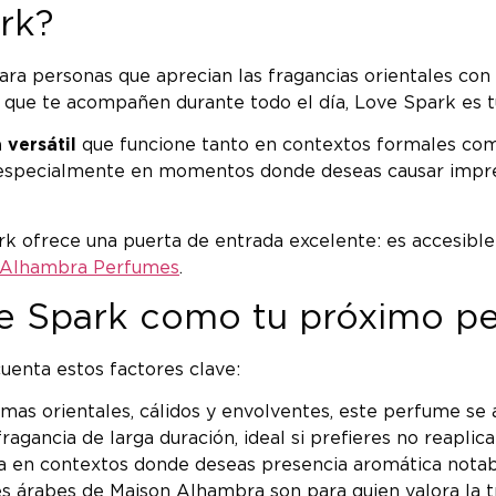
rk?
ra personas que aprecian las fragancias orientales con
que te acompañen durante todo el día, Love Spark es t
 versátil
que funcione tanto en contextos formales como 
la especialmente en momentos donde deseas causar impre
k ofrece una puerta de entrada excelente: es accesible
 Alhambra Perfumes
.
ove Spark como tu próximo p
uenta estos factores clave:
omas orientales, cálidos y envolventes, este perfume se a
agancia de larga duración, ideal si prefieres no reaplicar
ca en contextos donde deseas presencia aromática notab
árabes de Maison Alhambra son para quien valora la trad