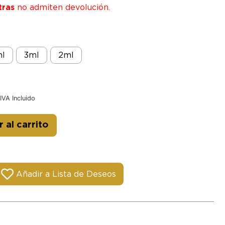
tras
no admiten devolución.
l
3ml
2ml
IVA Incluido
Alternative:
 al carrito
Añadir a Lista de Deseos