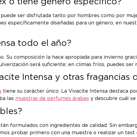
ex o tiene género específico?
ue puede ser disfrutada tanto por hombres como por muje
ones específicamente diseñadas para un género, en nues
ensa todo el año?
año. Su composición la hace apropiada para invierno graci
lverización será suficiente; en climas fríos, puedes ser
vacite Intensa y otras fragancia
s
tiene su carácter único. La Vivacite Intensa destaca po
eba las
muestras de perfumes árabes
y descubre cuál se 
ibles?
n formulados con ingredientes de calidad. Sin embargo, 
s probar primero con una muestra o realizar un test e