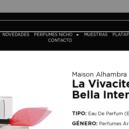
NOVEDADES
PERFUMES NICHO
MUESTRAS
PLATA
CONTACTO
Maison Alhambra
La Vivacit
Bella Inte
TIPO:
Eau De Parfum (
GÉNERO:
Perfumes Ár