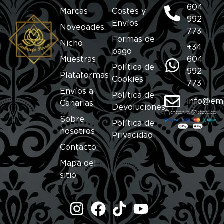
604
Marcas
Costes y
992
Envíos
Novedades
773
Formas de
Nicho
+34
pago
Muestras
604
Política de
992
Plataformas
Cookies
773
Envíos a
Política de
info@em
Canarias
Devoluciones
Sobre
Política de
nosotros
Privacidad
Contacto
Mapa del
sitio