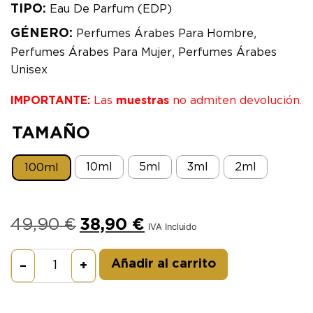
TIPO:
Eau De Parfum (EDP)
,
GÉNERO:
Perfumes Árabes Para Hombre
,
Perfumes Árabes Para Mujer
Perfumes Árabes
Unisex
IMPORTANTE:
Las
muestras
no admiten devolución.
TAMAÑO
10ml
5ml
3ml
2ml
100ml
49,90
€
38,90
€
IVA Incluido
Alternative:
Añadir al carrito
–
+