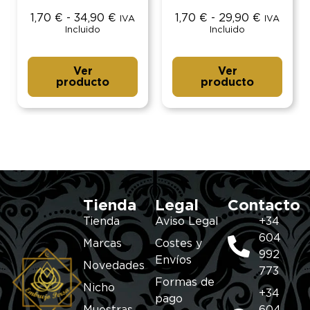
1,70
€
-
34,90
€
1,70
€
-
29,90
€
IVA
IVA
Incluido
Incluido
Ver
Ver
producto
producto
Tienda
Legal
Contacto
Tienda
Aviso Legal
+34
604
Marcas
Costes y
992
Envíos
Novedades
773
Formas de
Nicho
+34
pago
Muestras
604