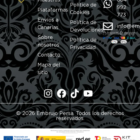
Política de
992
Plataformas
Cookies
773
Envíos a
Política de
info@em
Canarias
Devoluciones
Sobre
Política de
nosotros
Privacidad
Contacto
Mapa del
sitio
© 2026 Embrujo Persa. Todos los derechos
reservados.