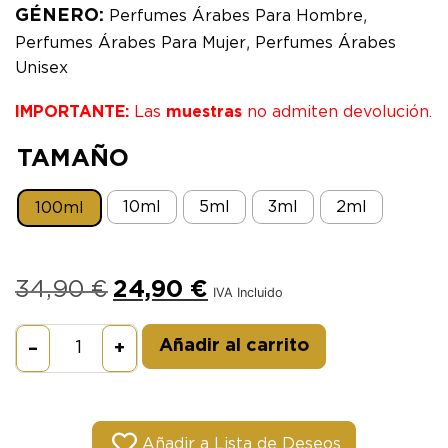
,
GÉNERO:
Perfumes Árabes Para Hombre
,
Perfumes Árabes Para Mujer
Perfumes Árabes
Unisex
IMPORTANTE:
Las
muestras
no admiten devolución.
TAMAÑO
10ml
5ml
3ml
2ml
100ml
34,90
€
24,90
€
IVA Incluido
Alternative:
Añadir al carrito
–
+
Añadir a Lista de Deseos