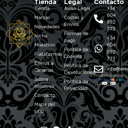
Tienda
Legal
Contacto
Tienda
Aviso Legal
+34
604
Marcas
Costes y
992
Envíos
Novedades
773
Formas de
Nicho
+34
pago
Muestras
604
Política de
992
Plataformas
Cookies
773
Envíos a
Política de
info@em
Canarias
Devoluciones
Sobre
Política de
nosotros
Privacidad
Contacto
Mapa del
sitio