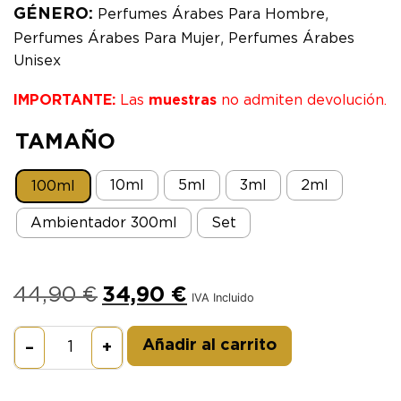
,
GÉNERO:
Perfumes Árabes Para Hombre
,
Perfumes Árabes Para Mujer
Perfumes Árabes
Unisex
IMPORTANTE:
Las
muestras
no admiten devolución.
TAMAÑO
10ml
5ml
3ml
2ml
100ml
Ambientador 300ml
Set
44,90
€
34,90
€
IVA Incluido
Alternative:
Añadir al carrito
–
+