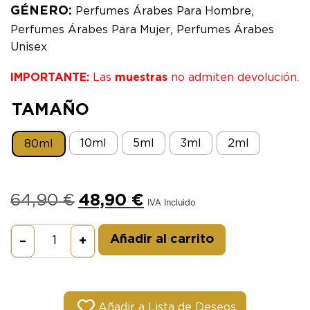
,
GÉNERO:
Perfumes Árabes Para Hombre
,
Perfumes Árabes Para Mujer
Perfumes Árabes
Unisex
IMPORTANTE:
Las
muestras
no admiten devolución.
TAMAÑO
10ml
5ml
3ml
2ml
80ml
64,90
€
48,90
€
IVA Incluido
Alternative:
Añadir al carrito
–
+
Añadir a Lista de Deseos