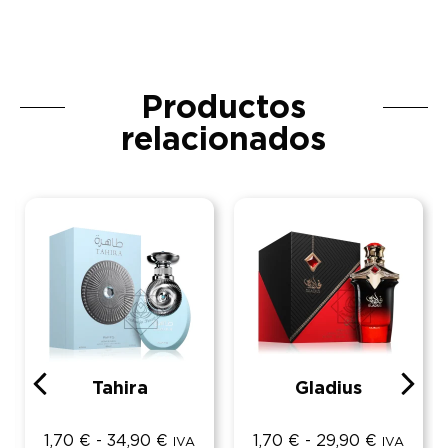
Productos
relacionados
Tahira
Gladius
1,70
€
-
34,90
€
1,70
€
-
29,90
€
IVA
IVA