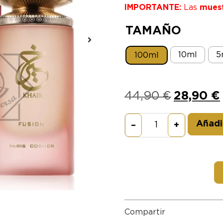
IMPORTANTE:
Las
mues
TAMAÑO
10ml
5
100ml
44,90
€
28,90
€
Añadir
–
+
Compartir