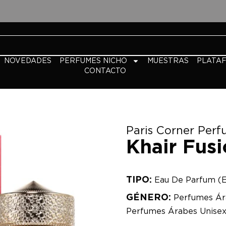
NOVEDADES
PERFUMES NICHO
MUESTRAS
PLATA
CONTACTO
Paris Corner Per
Khair Fus
TIPO:
Eau De Parfum (
GÉNERO:
Perfumes Ár
Perfumes Árabes Unise