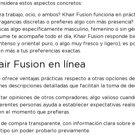
considera estos aspectos concretos:
 trabajo, ocio, o ambos? Khair Fusion funciona en prác
fragancias discretas o prefieres algo con más presencia
uscas algo específicamente masculino, femenino o sin gé
fume te acompañe todo el día, Khair Fusion responde bie
intenso y oriental puro, o algo muy fresco y ligero), es 
n más a tus preferencias exactas.
ir Fusion en línea
ine ofrece ventajas prácticas respecto a otras opciones
nes descripciones detalladas que facilitan la toma de de
ar opiniones de otros compradores, algo valioso cuando 
erentes personas ayuda a establecer expectativas reali
en el momento que prefieras.
 compra transparente, con información clara sobre enví
 tipo sin poder probarlo previamente.