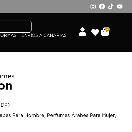
0
FORMAS
ENVÍOS A CANARIAS
fumes
ion
EDP)
,
,
abes Para Hombre
Perfumes Árabes Para Mujer
x