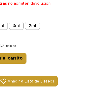
tras
no admiten devolución.
ml
3ml
2ml
IVA Incluido
Alternative:
 al carrito
Añadir a Lista de Deseos