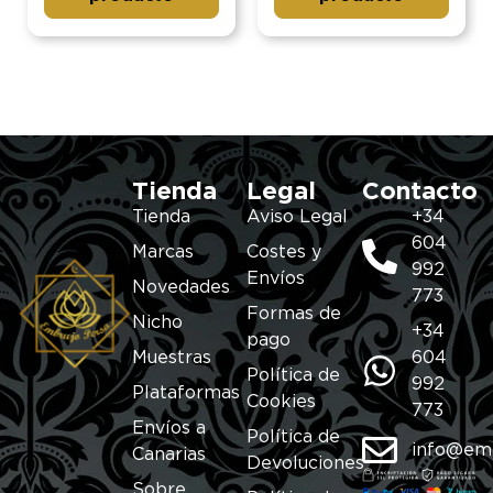
Tienda
Legal
Contacto
Tienda
Aviso Legal
+34
604
Marcas
Costes y
992
Envíos
Novedades
773
Formas de
Nicho
+34
pago
Muestras
604
Política de
992
Plataformas
Cookies
773
Envíos a
Política de
info@em
Canarias
Devoluciones
Sobre