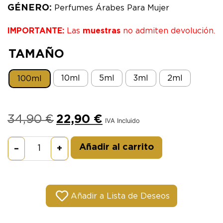
GÉNERO:
Perfumes Árabes Para Mujer
IMPORTANTE:
Las
muestras
no admiten devolución.
TAMAÑO
10ml
5ml
3ml
2ml
100ml
34,90
€
22,90
€
IVA Incluido
Alternative:
Añadir al carrito
–
+
Añadir a Lista de Deseos