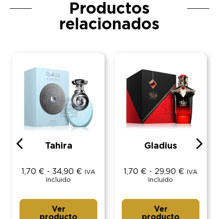
Productos
relacionados
Tahira
Gladius
1,70
€
-
34,90
€
1,70
€
-
29,90
€
IVA
IVA
Incluido
Incluido
Ver
Ver
producto
producto