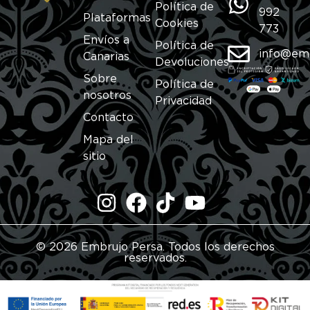
Política de
992
Plataformas
Cookies
773
Envíos a
Política de
info@em
Canarias
Devoluciones
Sobre
Política de
nosotros
Privacidad
Contacto
Mapa del
sitio
© 2026 Embrujo Persa. Todos los derechos
reservados.