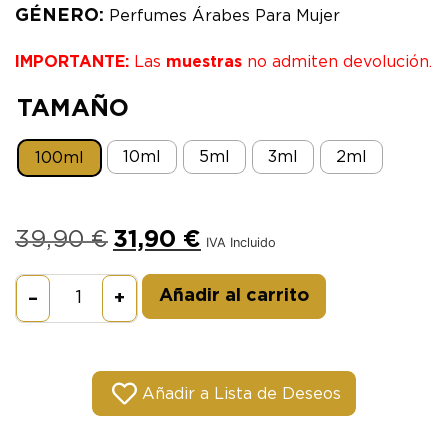
GÉNERO:
Perfumes Árabes Para Mujer
IMPORTANTE:
Las
muestras
no admiten devolución.
TAMAÑO
10ml
5ml
3ml
2ml
100ml
39,90
€
31,90
€
IVA Incluido
Alternative:
Añadir al carrito
–
+
Añadir a Lista de Deseos