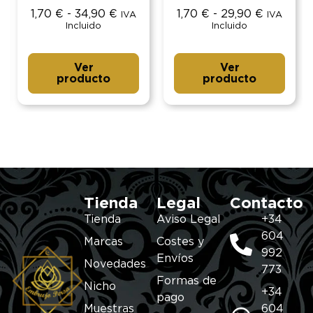
1,70
€
-
34,90
€
1,70
€
-
29,90
€
IVA
IVA
Incluido
Incluido
Ver
Ver
producto
producto
Tienda
Legal
Contacto
Tienda
Aviso Legal
+34
604
Marcas
Costes y
992
Envíos
Novedades
773
Formas de
Nicho
+34
pago
Muestras
604