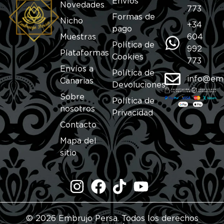
Envíos
Novedades
773
Formas de
Nicho
+34
pago
Muestras
604
Política de
992
Plataformas
Cookies
773
Envíos a
Política de
info@em
Canarias
Devoluciones
Sobre
Política de
nosotros
Privacidad
Contacto
Mapa del
sitio
© 2026 Embrujo Persa. Todos los derechos