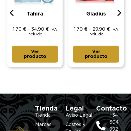
Tahira
Gladius
1,70
€
-
34,90
€
1,70
€
-
29,90
€
IVA
IVA
Incluido
Incluido
Ver
Ver
producto
producto
Tienda
Legal
Contacto
Tienda
Aviso Legal
+34
604
Marcas
Costes y
992