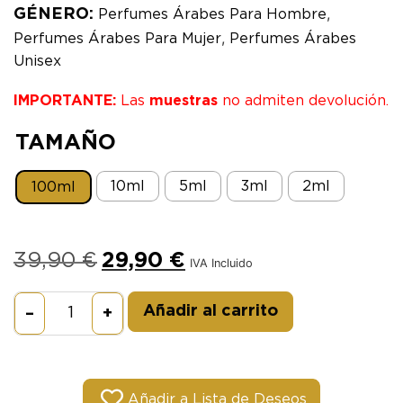
,
GÉNERO:
Perfumes Árabes Para Hombre
,
Perfumes Árabes Para Mujer
Perfumes Árabes
Unisex
IMPORTANTE:
Las
muestras
no admiten devolución.
TAMAÑO
10ml
5ml
3ml
2ml
100ml
39,90
€
29,90
€
IVA Incluido
Alternative:
Añadir al carrito
–
+
Añadir a Lista de Deseos