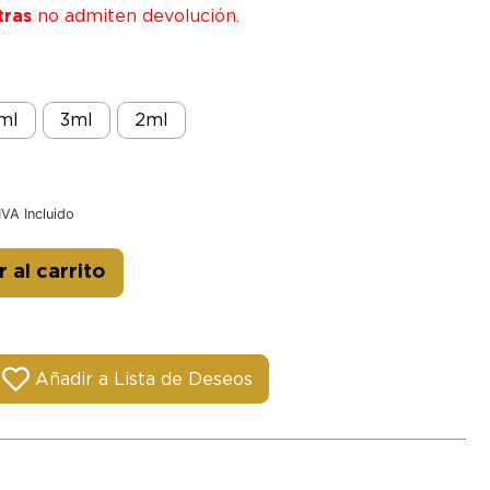
tras
no admiten devolución.
ml
3ml
2ml
IVA Incluido
Alternative:
 al carrito
Añadir a Lista de Deseos