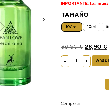
IMPORTANTE:
Las
mues
TAMAÑO
10ml
5
100ml
39,90
€
28,90
€
Añadir
–
+
Compartir