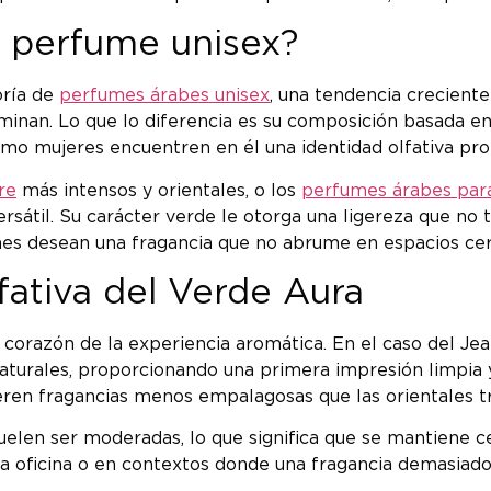
e perfume unisex?
oría de
perfumes árabes unisex
, una tendencia crecient
minan. Lo que lo diferencia es su composición basada e
mo mujeres encuentren en él una identidad olfativa pro
re
más intensos y orientales, o los
perfumes árabes par
ersátil. Su carácter verde le otorga una ligereza que no
enes desean una fragancia que no abrume en espacios cer
lfativa del Verde Aura
corazón de la experiencia aromática. En el caso del Je
aturales, proporcionando una primera impresión limpia y
ren fragancias menos empalagosas que las orientales tr
len ser moderadas, lo que significa que se mantiene cer
la oficina o en contextos donde una fragancia demasiado