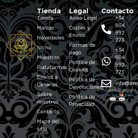
Tienda
Legal
Contacto
Tienda
Aviso Legal
+34
604
Marcas
Costes y
992
Envíos
Novedades
773
Formas de
Nicho
+34
pago
Muestras
604
Política de
992
Plataformas
Cookies
773
Envíos a
Política de
info@em
Canarias
Devoluciones
Sobre
Política de
nosotros
Privacidad
Contacto
Mapa del
sitio