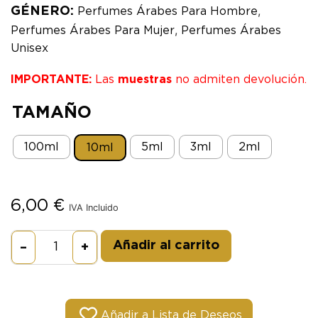
,
GÉNERO:
Perfumes Árabes Para Hombre
,
Perfumes Árabes Para Mujer
Perfumes Árabes
Unisex
IMPORTANTE:
Las
muestras
no admiten devolución.
TAMAÑO
100ml
5ml
3ml
2ml
10ml
6,00
€
IVA Incluido
Alternative:
Añadir al carrito
–
+
Añadir a Lista de Deseos