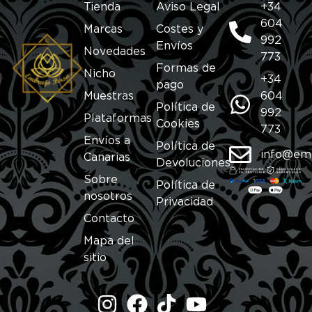
Tienda
Aviso Legal
+34
604
Marcas
Costes y
992
Envíos
Novedades
773
Formas de
Nicho
+34
pago
Muestras
604
Política de
992
Plataformas
Cookies
773
Envíos a
Política de
info@em
Canarias
Devoluciones
Sobre
Política de
nosotros
Privacidad
Contacto
Mapa del
sitio