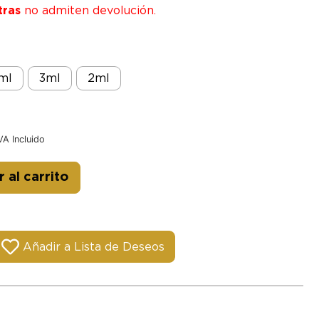
tras
no admiten devolución.
ml
3ml
2ml
VA Incluido
Alternative:
 al carrito
Añadir a Lista de Deseos