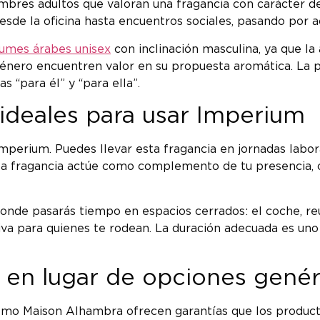
res adultos que valoran una fragancia con carácter de
sde la oficina hasta encuentros sociales, pasando por ac
umes árabes unisex
con inclinación masculina, ya que la
género encuentren valor en su propuesta aromática. La p
s “para él” y “para ella”.
deales para usar Imperium
 Imperium. Puedes llevar esta fragancia en jornadas lab
 la fragancia actúe como complemento de tu presencia,
nde pasarás tiempo en espacios cerrados: el coche, re
va para quienes te rodean. La duración adecuada es uno 
 en lugar de opciones genér
o Maison Alhambra ofrecen garantías que los productos