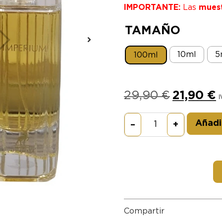
IMPORTANTE:
Las
mues
TAMAÑO
10ml
5
100ml
29,90
€
21,90
€
I
Añadir
–
+
Compartir