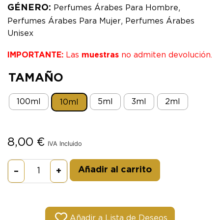
,
GÉNERO:
Perfumes Árabes Para Hombre
,
Perfumes Árabes Para Mujer
Perfumes Árabes
Unisex
IMPORTANTE:
Las
muestras
no admiten devolución.
TAMAÑO
100ml
5ml
3ml
2ml
10ml
8,00
€
IVA Incluido
Alternative:
Añadir al carrito
–
+
Añadir a Lista de Deseos