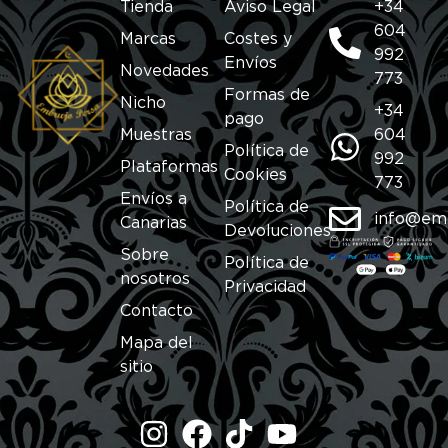
Tienda
Aviso Legal
+34
604
Marcas
Costes y
992
Envíos
Novedades
773
Formas de
Nicho
+34
pago
Muestras
604
Política de
992
Plataformas
Cookies
773
Envíos a
Política de
info@em
Canarias
Devoluciones
Sobre
Política de
nosotros
Privacidad
Contacto
Mapa del
sitio