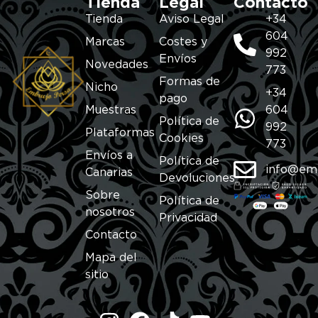
Tienda
Legal
Contacto
Tienda
Aviso Legal
+34
604
Marcas
Costes y
992
Envíos
Novedades
773
Formas de
Nicho
+34
pago
Muestras
604
Política de
992
Plataformas
Cookies
773
Envíos a
Política de
info@em
Canarias
Devoluciones
Sobre
Política de
nosotros
Privacidad
Contacto
Mapa del
sitio