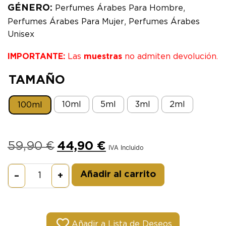
,
GÉNERO:
Perfumes Árabes Para Hombre
,
Perfumes Árabes Para Mujer
Perfumes Árabes
Unisex
IMPORTANTE:
Las
muestras
no admiten devolución.
TAMAÑO
10ml
5ml
3ml
2ml
100ml
59,90
€
44,90
€
IVA Incluido
Alternative:
Añadir al carrito
–
+
Añadir a Lista de Deseos