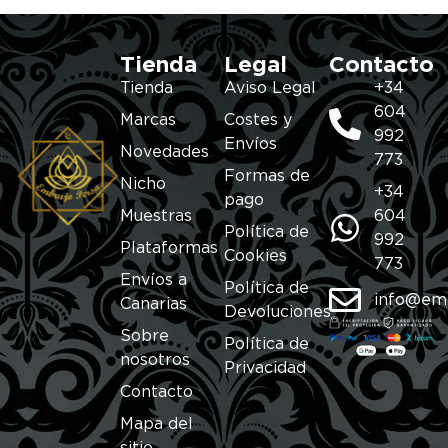
Tienda
Legal
Contacto
Tienda
Aviso Legal
+34
604
Marcas
Costes y
992
Envíos
Novedades
773
Formas de
Nicho
+34
pago
Muestras
604
Política de
992
Plataformas
Cookies
773
Envíos a
Política de
info@em
Canarias
Devoluciones
Sobre
Política de
nosotros
Privacidad
Contacto
Mapa del