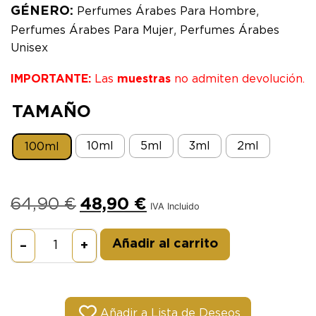
,
GÉNERO:
Perfumes Árabes Para Hombre
,
Perfumes Árabes Para Mujer
Perfumes Árabes
Unisex
IMPORTANTE:
Las
muestras
no admiten devolución.
TAMAÑO
10ml
5ml
3ml
2ml
100ml
64,90
€
48,90
€
IVA Incluido
Alternative:
Añadir al carrito
–
+
Añadir a Lista de Deseos