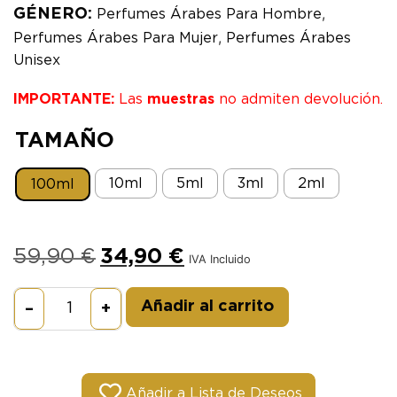
,
GÉNERO:
Perfumes Árabes Para Hombre
,
Perfumes Árabes Para Mujer
Perfumes Árabes
Unisex
IMPORTANTE:
Las
muestras
no admiten devolución.
TAMAÑO
10ml
5ml
3ml
2ml
100ml
59,90
€
34,90
€
IVA Incluido
Alternative:
Añadir al carrito
–
+
Añadir a Lista de Deseos