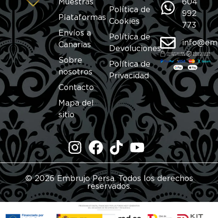
Muestras
604
Política de
992
Plataformas
Cookies
773
Envíos a
Política de
info@em
Canarias
Devoluciones
Sobre
Política de
nosotros
Privacidad
Contacto
Mapa del
sitio
© 2026 Embrujo Persa. Todos los derechos
reservados.