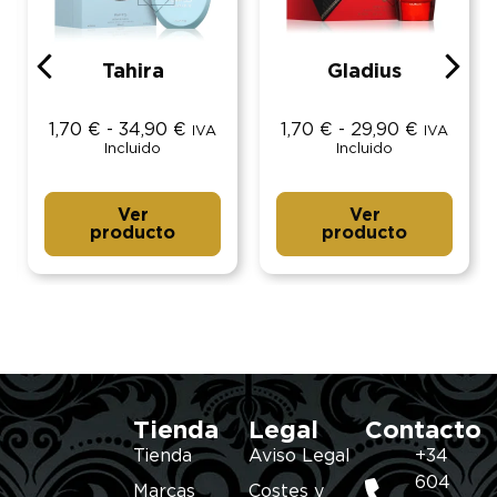
Tahira
Gladius
1,70
€
-
34,90
€
1,70
€
-
29,90
€
IVA
IVA
Incluido
Incluido
Ver
Ver
producto
producto
Tienda
Legal
Contacto
Tienda
Aviso Legal
+34
604
Marcas
Costes y