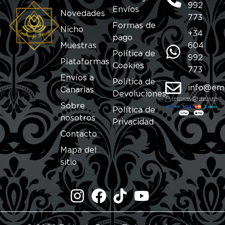
992
Envíos
Novedades
773
Formas de
Nicho
+34
pago
Muestras
604
Política de
992
Plataformas
Cookies
773
Envíos a
Política de
info@em
Canarias
Devoluciones
Sobre
Política de
nosotros
Privacidad
Contacto
Mapa del
sitio