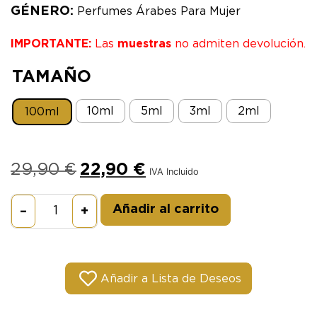
GÉNERO:
Perfumes Árabes Para Mujer
IMPORTANTE:
Las
muestras
no admiten devolución.
TAMAÑO
10ml
5ml
3ml
2ml
100ml
29,90
€
22,90
€
IVA Incluido
Alternative:
Añadir al carrito
–
+
Añadir a Lista de Deseos