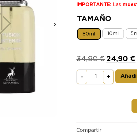
IMPORTANTE:
Las
mues
TAMAÑO
10ml
5m
80ml
34,90
€
24,90
€
Añadir
–
+
Compartir