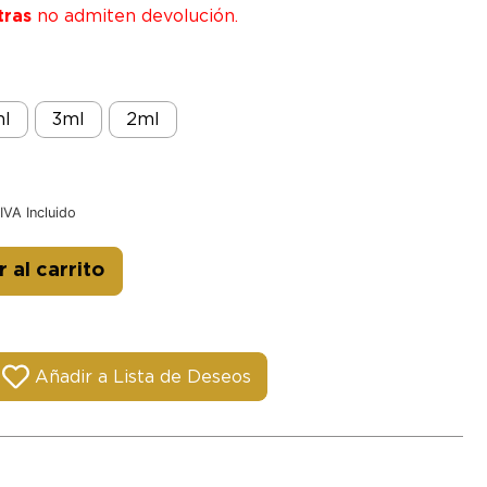
tras
no admiten devolución.
l
3ml
2ml
IVA Incluido
Alternative:
 al carrito
Añadir a Lista de Deseos