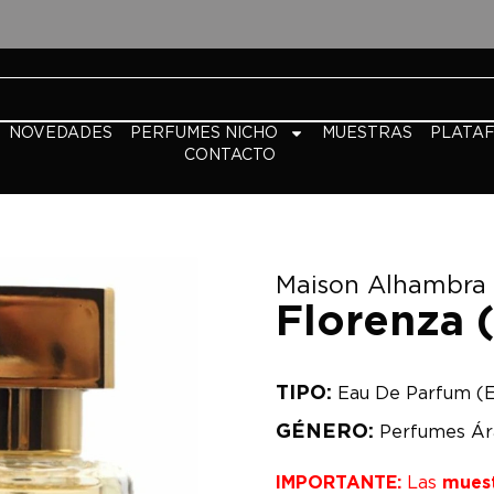
NOVEDADES
PERFUMES NICHO
MUESTRAS
PLATA
CONTACTO
Maison Alhambra
Florenza 
TIPO:
Eau De Parfum (
GÉNERO:
Perfumes Ár
IMPORTANTE:
Las
mues