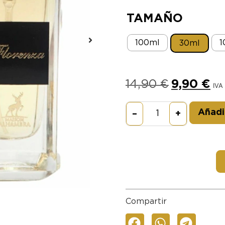
TAMAÑO
100ml
1
30ml
14,90
€
9,90
€
IVA 
Añadir
–
+
Compartir