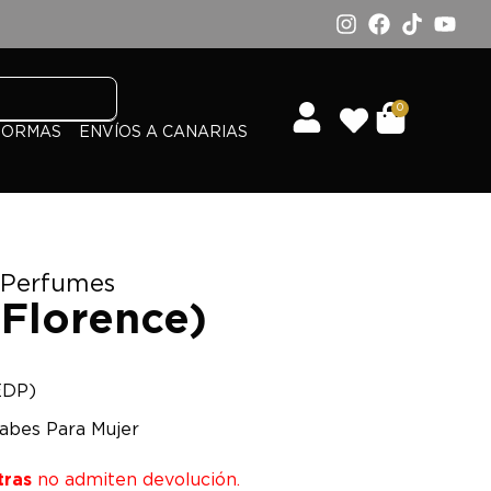
0
FORMAS
ENVÍOS A CANARIAS
 Perfumes
(Florence)
EDP)
abes Para Mujer
tras
no admiten devolución.