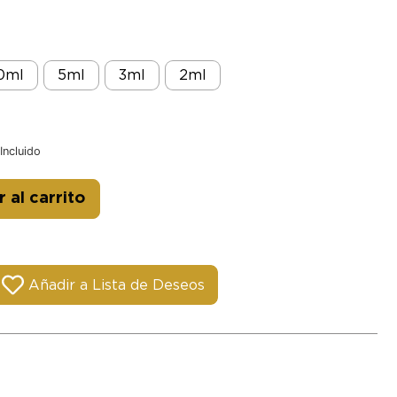
0ml
5ml
3ml
2ml
Incluido
Alternative:
 al carrito
Añadir a Lista de Deseos