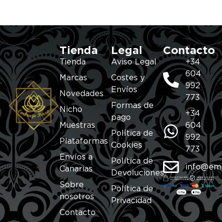
Tienda
Legal
Contacto
Tienda
Aviso Legal
+34
604
Marcas
Costes y
992
Envíos
Novedades
773
Formas de
Nicho
+34
pago
Muestras
604
Política de
992
Plataformas
Cookies
773
Envíos a
Política de
info@em
Canarias
Devoluciones
Sobre
Política de
nosotros
Privacidad
Contacto