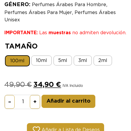
,
GÉNERO:
Perfumes Árabes Para Hombre
,
Perfumes Árabes Para Mujer
Perfumes Árabes
Unisex
IMPORTANTE:
Las
muestras
no admiten devolución.
TAMAÑO
10ml
5ml
3ml
2ml
100ml
49,90
€
34,90
€
IVA Incluido
Alternative:
Añadir al carrito
–
+
Añadir a Lista de Deseos