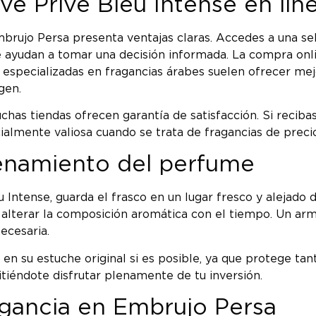
ve Prive Bleu Intense en lín
brujo Persa presenta ventajas claras. Accedes a una s
te ayudan a tomar una decisión informada. La compra onl
s especializadas en fragancias árabes suelen ofrecer mej
gen.
uchas tiendas ofrecen garantía de satisfacción. Si reciba
almente valiosa cuando se trata de fragancias de precio 
enamiento del perfume
u Intense, guarda el frasco en un lugar fresco y alejado d
lterar la composición aromática con el tiempo. Un armari
ecesaria.
 en su estuche original si es posible, ya que protege ta
tiéndote disfrutar plenamente de tu inversión.
agancia en Embrujo Persa