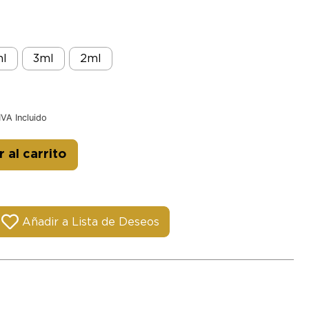
l
3ml
2ml
IVA Incluido
Alternative:
 al carrito
Añadir a Lista de Deseos