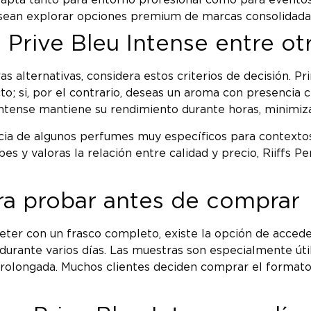
, apta tanto para entorno profesional como para eventos
esean explorar opciones premium de marcas consolidada
 Prive Bleu Intense entre o
 alternativas, considera estos criterios de decisión. Pri
ucto; si, por el contrario, deseas un aroma con presencia
 Intense mantiene su rendimiento durante horas, minimiz
encia de algunos perfumes muy específicos para contextos
bes y valoras la relación entre calidad y precio, Riiffs 
ra probar antes de comprar
ter con un frasco completo, existe la opción de acced
 durante varios días. Las muestras son especialmente út
prolongada. Muchos clientes deciden comprar el format