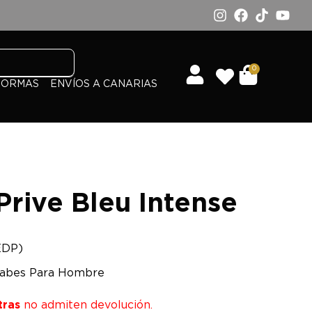
0
FORMAS
ENVÍOS A CANARIAS
Prive Bleu Intense
EDP)
abes Para Hombre
tras
no admiten devolución.