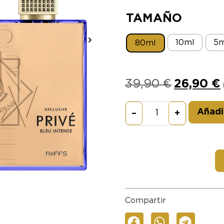
TAMAÑO
10ml
5m
80ml
39,90
€
26,90
€
Añadir
–
+
Compartir