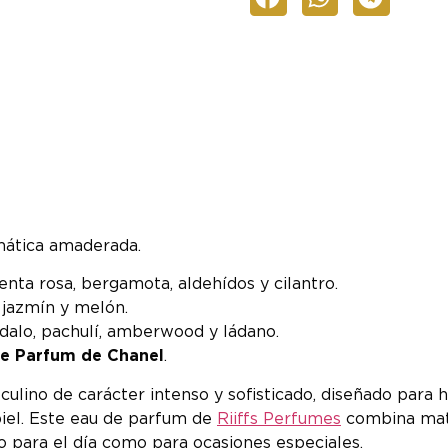
omática amaderada.
enta rosa, bergamota, aldehídos y cilantro.
 jazmín y melón.
ndalo, pachulí, amberwood y ládano.
de Parfum de Chanel
.
lino de carácter intenso y sofisticado, diseñado para
iel. Este eau de parfum de
Riiffs Perfumes
combina mati
to para el día como para ocasiones especiales.