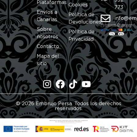
992
Plataformas
Cookies
773
Envíos a
Política de
info@em
Canarias
Devoluciones
Sobre
Política de
nosotros
Privacidad
Contacto
Mapa del
sitio
© 2026 Embrujo Persa. Todos los derechos
reservados.