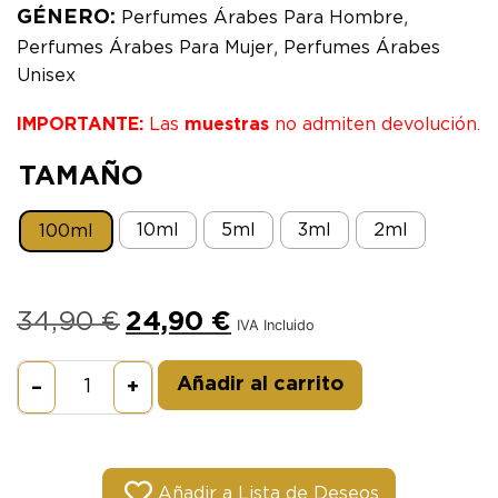
,
GÉNERO:
Perfumes Árabes Para Hombre
,
Perfumes Árabes Para Mujer
Perfumes Árabes
Unisex
IMPORTANTE:
Las
muestras
no admiten devolución.
TAMAÑO
10ml
5ml
3ml
2ml
100ml
34,90
€
24,90
€
IVA Incluido
Alternative:
Añadir al carrito
–
+
Añadir a Lista de Deseos