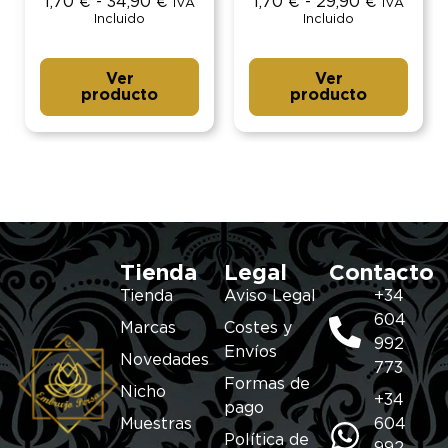
1,70
€
-
34,90
€
1,70
€
-
29,90
€
IVA
IVA
Incluido
Incluido
Ver
Ver
producto
producto
Tienda
Legal
Contacto
Tienda
Aviso Legal
+34
604
Marcas
Costes y
992
Envíos
Novedades
773
Formas de
Nicho
+34
pago
Muestras
604
Política de