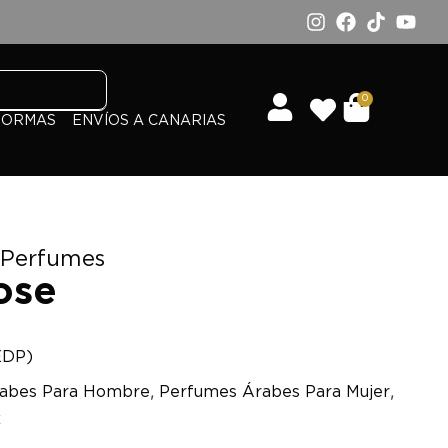
0
FORMAS
ENVÍOS A CANARIAS
 Perfumes
ose
EDP)
,
,
abes Para Hombre
Perfumes Árabes Para Mujer
x