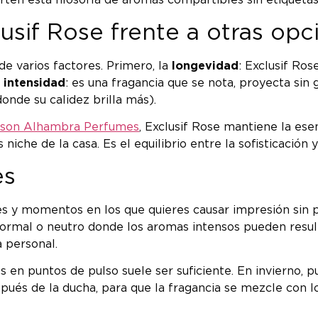
en esta filosofía de aromas compartibles sin etiquetas
lusif Rose frente a otras op
 varios factores. Primero, la
longevidad
: Exclusif Ros
a
intensidad
: es una fragancia que se nota, proyecta sin g
nde su calidez brilla más).
ison Alhambra Perfumes
, Exclusif Rose mantiene la ese
he de la casa. Es el equilibrio entre la sofisticación y 
es
es y momentos en los que quieres causar impresión sin p
rmal o neutro donde los aromas intensos pueden resulta
 personal.
es en puntos de pulso suele ser suficiente. En invierno
spués de la ducha, para que la fragancia se mezcle con lo