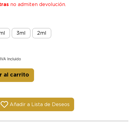
tras
no admiten devolución.
ml
3ml
2ml
IVA Incluido
Alternative:
 al carrito
Añadir a Lista de Deseos