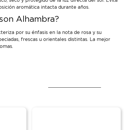
, seco y protegido de la luz directa del sol. Evita
ición aromática intacta durante años.
aison Alhambra?
teriza por su énfasis en la nota de rosa y su
ciadas, frescas u orientales distintas. La mejor
romas.