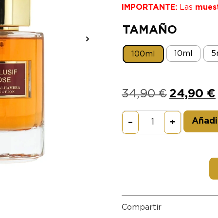
IMPORTANTE:
Las
mues
TAMAÑO
10ml
5
100ml
34,90
€
24,90
€
Añadir
–
+
Compartir