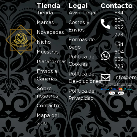
Tienda
Legal
Contacto
Tienda
Aviso Legal
+34
604
Marcas
Costes y
992
Envíos
Novedades
773
Formas de
Nicho
+34
pago
Muestras
604
Política de
992
Plataformas
Cookies
773
Envíos a
Política de
info@em
Canarias
Devoluciones
Sobre
Política de
nosotros
Privacidad
Contacto
Mapa del
sitio