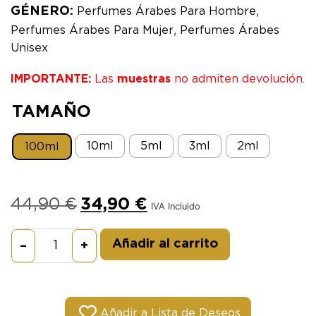
,
GÉNERO:
Perfumes Árabes Para Hombre
,
Perfumes Árabes Para Mujer
Perfumes Árabes
Unisex
IMPORTANTE:
Las
muestras
no admiten devolución.
TAMAÑO
10ml
5ml
3ml
2ml
100ml
44,90
€
34,90
€
IVA Incluido
Alternative:
Añadir al carrito
–
+
Añadir a Lista de Deseos