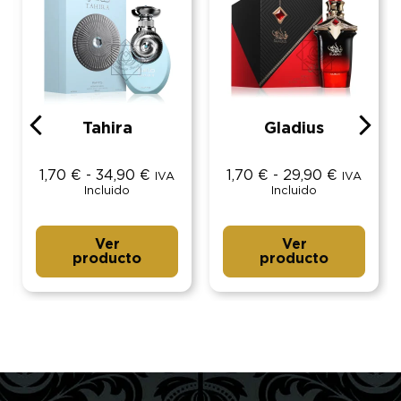
Tahira
Gladius
1,70
€
-
34,90
€
1,70
€
-
29,90
€
IVA
IVA
Incluido
Incluido
Ver
Ver
producto
producto