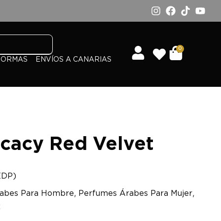
0
FORMAS
ENVÍOS A CANARIAS
icacy Red Velvet
EDP)
,
,
abes Para Hombre
Perfumes Árabes Para Mujer
x