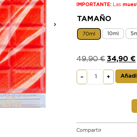
IMPORTANTE:
Las
mues
TAMAÑO
10ml
5m
70ml
49,90
€
34,90
€
Añadir
–
+
Compartir