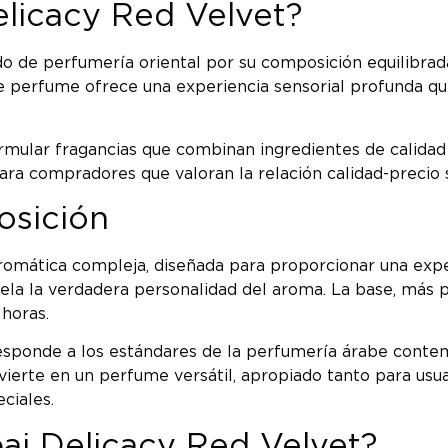
elicacy Red Velvet?
o de perfumería oriental por su composición equilibrada
e perfume ofrece una experiencia sensorial profunda que
mular fragancias que combinan ingredientes de calidad 
ra compradores que valoran la relación calidad-precio si
osición
romática compleja, diseñada para proporcionar una experi
ela la verdadera personalidad del aroma. La base, más pe
horas.
sponde a los estándares de la perfumería árabe contempo
onvierte en un perfume versátil, apropiado tanto para u
ciales.
bai Delicacy Red Velvet?