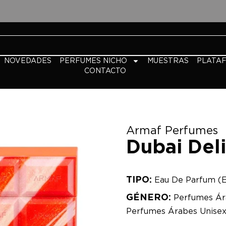
NOVEDADES
PERFUMES NICHO
MUESTRAS
PLATA
CONTACTO
Armaf Perfumes
Dubai Del
TIPO:
Eau De Parfum (
GÉNERO:
Perfumes Ár
Perfumes Árabes Unise