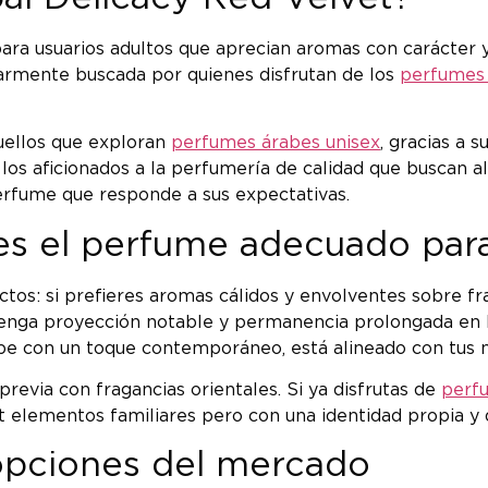
 usuarios adultos que aprecian aromas con carácter y p
larmente buscada por quienes disfrutan de los
perfumes 
uellos que exploran
perfumes árabes unisex
, gracias a 
los aficionados a la perfumería de calidad que buscan a
erfume que responde a sus expectativas.
i es el perfume adecuado para
tos: si prefieres aromas cálidos y envolventes sobre fra
enga proyección notable y permanencia prolongada en la
abe con un toque contemporáneo, está alineado con tus 
revia con fragancias orientales. Si ya disfrutas de
perf
 elementos familiares pero con una identidad propia y 
opciones del mercado