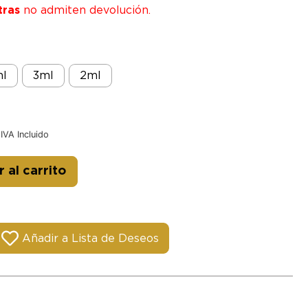
tras
no admiten devolución.
l
3ml
2ml
IVA Incluido
Alternative:
 al carrito
Añadir a Lista de Deseos