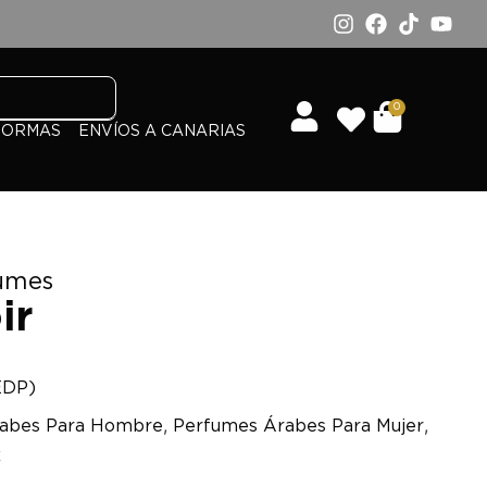
0
FORMAS
ENVÍOS A CANARIAS
umes
ir
EDP)
,
,
abes Para Hombre
Perfumes Árabes Para Mujer
x