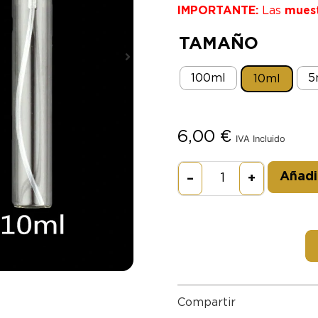
IMPORTANTE:
Las
mues
TAMAÑO
100ml
5
10ml
6,00
€
IVA Incluido
Añadir
–
+
Compartir