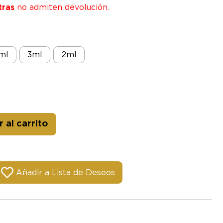
tras
no admiten devolución.
ml
3ml
2ml
Alternative:
 al carrito
Añadir a Lista de Deseos