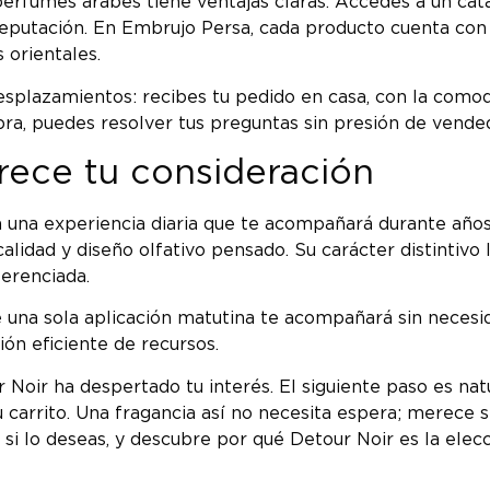
erfumes árabes tiene ventajas claras. Accedes a un catá
eputación. En Embrujo Persa, cada producto cuenta con l
 orientales.
plazamientos: recibes tu pedido en casa, con la comodid
ra, puedes resolver tus preguntas sin presión de vende
rece tu consideración
n una experiencia diaria que te acompañará durante años
lidad y diseño olfativo pensado. Su carácter distintivo l
erenciada.
e una sola aplicación matutina te acompañará sin necesid
ión eficiente de recursos.
Noir ha despertado tu interés. El siguiente paso es nat
u carrito. Una fragancia así no necesita espera; merec
si lo deseas, y descubre por qué Detour Noir es la ele