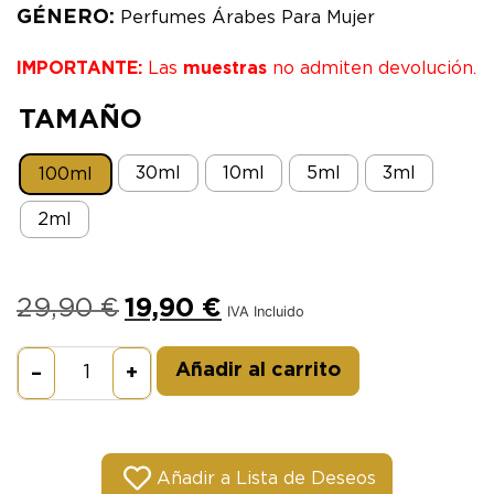
GÉNERO:
Perfumes Árabes Para Mujer
IMPORTANTE:
Las
muestras
no admiten devolución.
TAMAÑO
30ml
10ml
5ml
3ml
100ml
2ml
29,90
€
19,90
€
IVA Incluido
Alternative:
Añadir al carrito
–
+
Añadir a Lista de Deseos