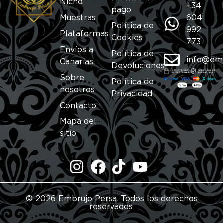
Nicho
+34
pago
Muestras
604
Política de
992
Plataformas
Cookies
773
Envíos a
Política de
info@em
Canarias
Devoluciones
Sobre
Política de
nosotros
Privacidad
Contacto
Mapa del
sitio
© 2026 Embrujo Persa. Todos los derechos
reservados.