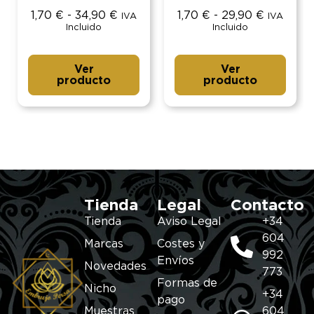
1,70
€
-
34,90
€
1,70
€
-
29,90
€
IVA
IVA
Incluido
Incluido
Ver
Ver
producto
producto
Tienda
Legal
Contacto
Tienda
Aviso Legal
+34
604
Marcas
Costes y
992
Envíos
Novedades
773
Formas de
Nicho
+34
pago
Muestras
604