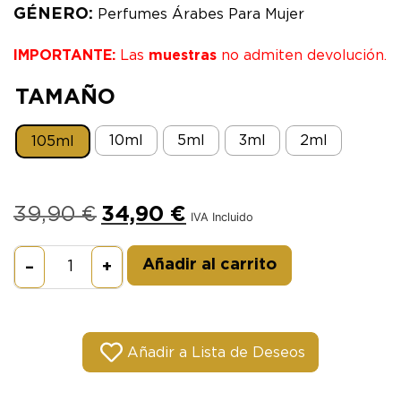
GÉNERO:
Perfumes Árabes Para Mujer
IMPORTANTE:
Las
muestras
no admiten devolución.
TAMAÑO
10ml
5ml
3ml
2ml
105ml
39,90
€
34,90
€
IVA Incluido
Alternative:
Añadir al carrito
–
+
Añadir a Lista de Deseos