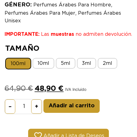
,
GÉNERO:
Perfumes Árabes Para Hombre
,
Perfumes Árabes Para Mujer
Perfumes Árabes
Unisex
IMPORTANTE:
Las
muestras
no admiten devolución.
TAMAÑO
10ml
5ml
3ml
2ml
100ml
64,90
€
48,90
€
IVA Incluido
Alternative:
Añadir al carrito
–
+
Añadir a Lista de Deseos