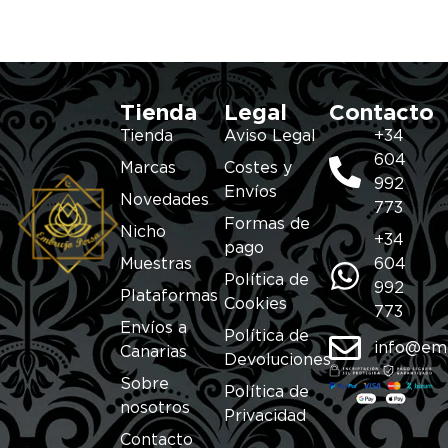
Tienda
Legal
Contacto
Tienda
Aviso Legal
+34
604
Marcas
Costes y
992
Envíos
Novedades
773
Formas de
Nicho
+34
pago
Muestras
604
Política de
992
Plataformas
Cookies
773
Envíos a
Política de
info@em
Canarias
Devoluciones
Sobre
Política de
nosotros
Privacidad
Contacto