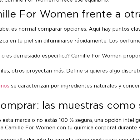
ce, Camille For Women ofrece ese equilibrio.
amille For Women frente a ot
abe, es normal comparar opciones. Aquí hay puntos clav
a en tu piel sin difuminarse rápidamente. Los perfume
 o es demasiado específico? Camille For Women propone u
les, otros proyectan más. Define si quieres algo discret
inos
se caracterizan por ingredientes naturales y concen
omprar: las muestras como 
 esta marca o no estás 100 % segura, una opción inteli
 Camille For Women con tu química corporal durante v
 acompaña durante tu jornada, cómo evoluciona con el pa