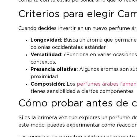
compita con tu estilo personal, sino que lo real
Criterios para elegir C
Cuando decides invertir en un nuevo perfume ár
Longevidad:
Busca un aroma que permanezc
colonias occidentales estándar.
Versatilidad:
¿Funciona en varias ocasiones
contextos.
Presencia olfativa:
Algunos aromas son suti
proximidad.
Composición:
Los
perfumes árabes femen
tienes sensibilidad a ciertos componentes.
Cómo probar antes de c
Si es la primera vez que exploras un perfume de
este modo, puedes experimentar cómo reacciona
Las muestras te permiten validar si el aroma te