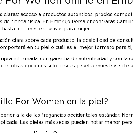
e For Women online en Emb
claras: acceso a productos auténticos, precios competit
nes de tienda física. En Embrujo Persa encontrarás Cam
e
hasta opciones exclusivas para mujer.
ión clara sobre cada producto, la posibilidad de consult
portará en tu piel o cuál es el mejor formato para ti,
mpra informada, con garantía de autenticidad y con la c
on otras opciones si lo deseas, prueba muestras si te ay
ille For Women en la piel?
perior a la de las fragancias occidentales estándar. No
 aplicada. Las pieles más secas pueden notar menor persi