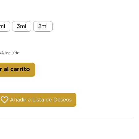
ml
3ml
2ml
VA Incluido
Alternative:
 al carrito
Añadir a Lista de Deseos