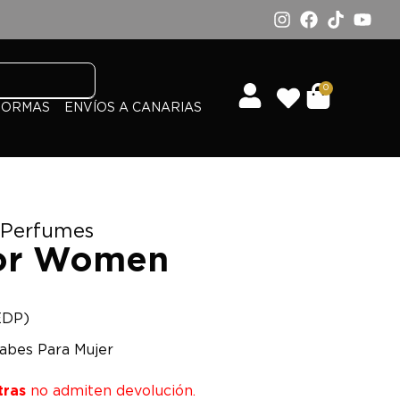
0
FORMAS
ENVÍOS A CANARIAS
 Perfumes
For Women
EDP)
abes Para Mujer
tras
no admiten devolución.