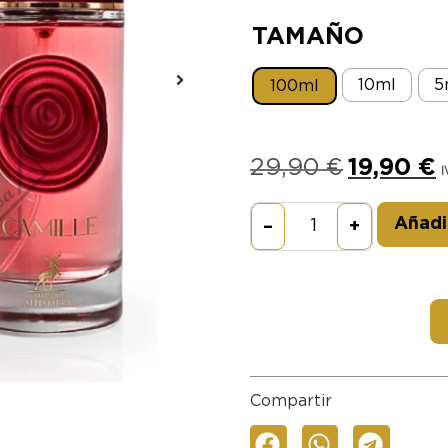
TAMAÑO
10ml
5
100ml
29,90
€
19,90
€
I
Añadir
–
+
Compartir