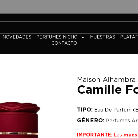
NOVEDADES
PERFUMES NICHO
MUESTRAS
PLATA
CONTACTO
Maison Alhambra
Camille 
TIPO:
Eau De Parfum (
GÉNERO:
Perfumes Ár
IMPORTANTE:
Las
mues