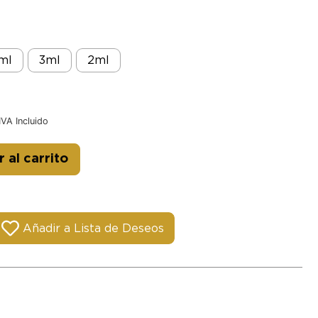
ml
3ml
2ml
IVA Incluido
Alternative:
 al carrito
Añadir a Lista de Deseos