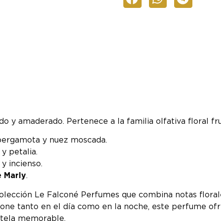
 y amaderado. Pertenece a la familia olfativa floral fru
i, bergamota y nuez moscada.
y petalia.
y incienso.
e Marly
.
lección Le Falconé Perfumes que combina notas florales
ncione tanto en el día como en la noche, este perfume o
estela memorable.