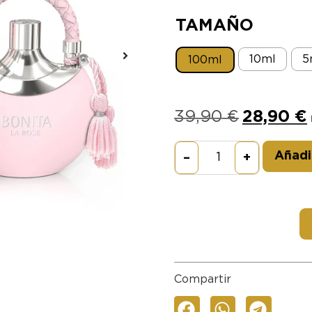
TAMAÑO
10ml
5
100ml
39,90
€
28,90
€
Añadir
–
+
Compartir