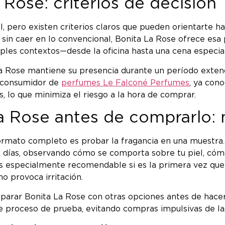
 Rose: criterios de decisión
 pero existen criterios claros que pueden orientarte hac
sin caer en lo convencional, Bonita La Rose ofrece esa p
iples contextos—desde la oficina hasta una cena especia
La Rose mantiene su presencia durante un período extend
es consumidor de
perfumes Le Falconé Perfumes
, ya con
, lo que minimiza el riesgo a la hora de comprar.
 Rose antes de comprarlo: 
 formato completo es probar la fragancia en una muestra
días, observando cómo se comporta sobre tu piel, cómo 
n es especialmente recomendable si es la primera vez q
o provoca irritación.
parar Bonita La Rose con otras opciones antes de hacer
e proceso de prueba, evitando compras impulsivas de la