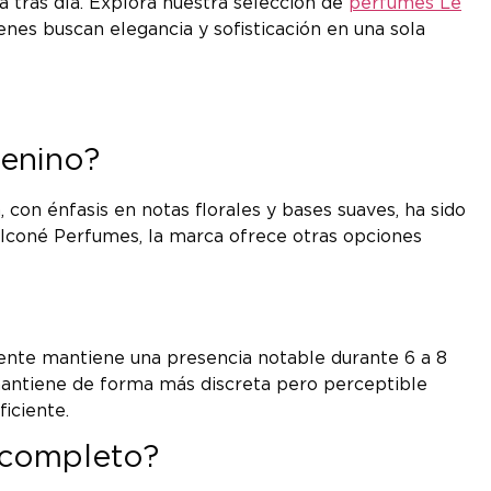
a tras día. Explora nuestra selección de
perfumes Le
nes buscan elegancia y sofisticación en una sola
menino?
n énfasis en notas florales y bases suaves, ha sido
alconé Perfumes, la marca ofrece otras opciones
lmente mantiene una presencia notable durante 6 a 8
 mantiene de forma más discreta pero perceptible
ficiente.
 completo?