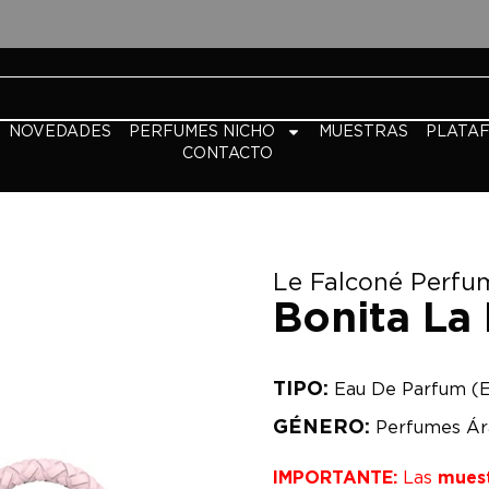
NOVEDADES
PERFUMES NICHO
MUESTRAS
PLATA
CONTACTO
Le Falconé Perfu
Bonita La
TIPO:
Eau De Parfum (
GÉNERO:
Perfumes Ár
IMPORTANTE:
Las
mues