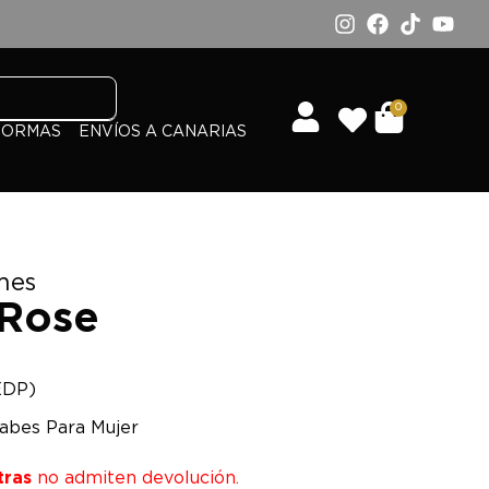
0
FORMAS
ENVÍOS A CANARIAS
mes
 Rose
EDP)
abes Para Mujer
tras
no admiten devolución.