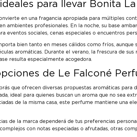
eales para llevar Bonita L
onvierte en una fragancia apropiada para múltiples conte
 en ambientes profesionales. En la noche, su base ambar
ara eventos sociales, cenas especiales o encuentros pers
mporta bien tanto en meses cálidos como fríos, aunque
éculas aromáticas. Durante el verano, la frescura de sus
base resulta especialmente acogedora.
opciones de Le Falconé Per
brás que ofrecen diversas propuestas aromáticas para d
rada, ideal para quienes buscan un aroma que no sea ext
ciadas de la misma casa, este perfume mantiene una el
ias de la marca dependerá de tus preferencias personale
s complejos con notas especiadas o afrutadas, otras co