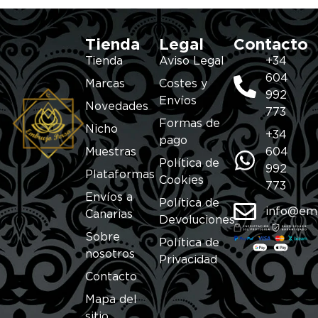
Tienda
Legal
Contacto
Tienda
Aviso Legal
+34
604
Marcas
Costes y
992
Envíos
Novedades
773
Formas de
Nicho
+34
pago
Muestras
604
Política de
992
Plataformas
Cookies
773
Envíos a
Política de
info@em
Canarias
Devoluciones
Sobre
Política de
nosotros
Privacidad
Contacto
Mapa del
sitio