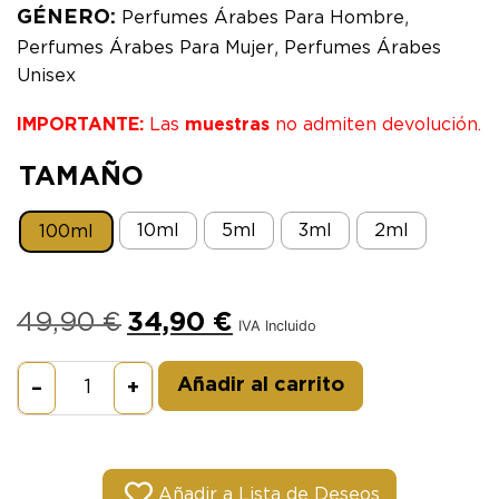
,
GÉNERO:
Perfumes Árabes Para Hombre
,
Perfumes Árabes Para Mujer
Perfumes Árabes
Unisex
IMPORTANTE:
Las
muestras
no admiten devolución.
TAMAÑO
10ml
5ml
3ml
2ml
100ml
49,90
€
34,90
€
IVA Incluido
Alternative:
Añadir al carrito
–
+
Añadir a Lista de Deseos