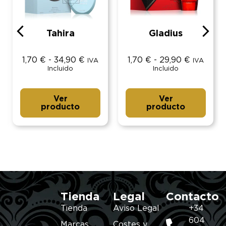
Tahira
Gladius
1,70
€
-
34,90
€
1,70
€
-
29,90
€
IVA
IVA
Incluido
Incluido
Ver
Ver
producto
producto
Tienda
Legal
Contacto
Tienda
Aviso Legal
+34
604
Marcas
Costes y