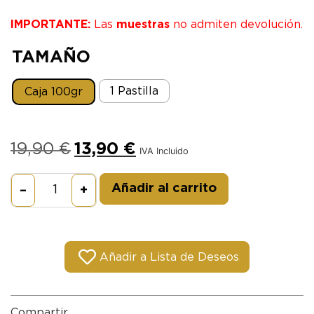
IMPORTANTE:
Las
muestras
no admiten devolución.
TAMAÑO
1 Pastilla
Caja 100gr
19,90
€
13,90
€
IVA Incluido
Alternative:
Añadir al carrito
–
+
Añadir a Lista de Deseos
Compartir