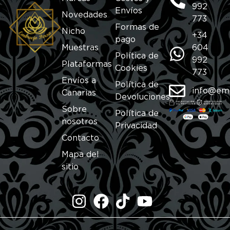
992
Envíos
Novedades
773
Formas de
Nicho
+34
pago
Muestras
604
Política de
992
Plataformas
Cookies
773
Envíos a
Política de
info@em
Canarias
Devoluciones
Sobre
Política de
nosotros
Privacidad
Contacto
Mapa del
sitio