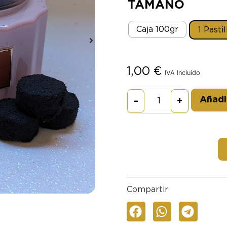
TAMAÑO
Caja 100gr
1 Pastil
1,00
€
IVA Incluido
Añadir
–
+
Compartir