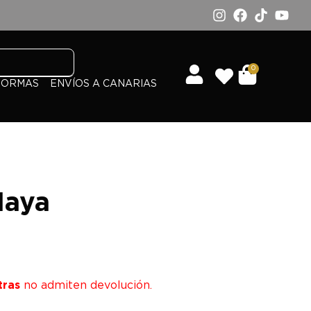
0
FORMAS
ENVÍOS A CANARIAS
Haya
tras
no admiten devolución.