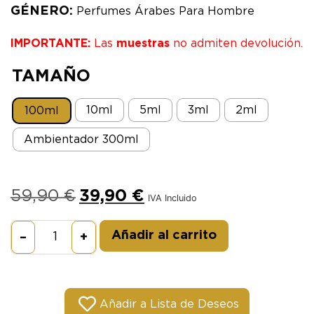
GÉNERO:
Perfumes Árabes Para Hombre
IMPORTANTE:
Las
muestras
no admiten devolución.
TAMAÑO
10ml
5ml
3ml
2ml
100ml
Ambientador 300ml
59,90
€
39,90
€
IVA Incluido
Alternative:
Añadir al carrito
–
+
Añadir a Lista de Deseos