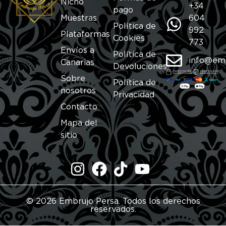
Nicho
+34
pago
Muestras
604
Política de
992
Plataformas
Cookies
773
Envíos a
Política de
info@em
Canarias
Devoluciones
Sobre
Política de
nosotros
Privacidad
Contacto
Mapa del
sitio
© 2026 Embrujo Persa. Todos los derechos
reservados.