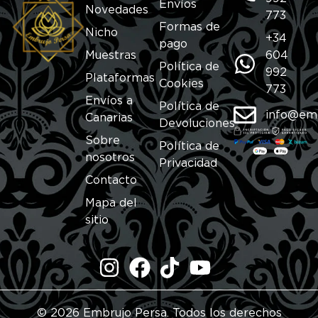
Envíos
Novedades
773
Formas de
Nicho
+34
pago
Muestras
604
Política de
992
Plataformas
Cookies
773
Envíos a
Política de
info@em
Canarias
Devoluciones
Sobre
Política de
nosotros
Privacidad
Contacto
Mapa del
sitio
© 2026 Embrujo Persa. Todos los derechos