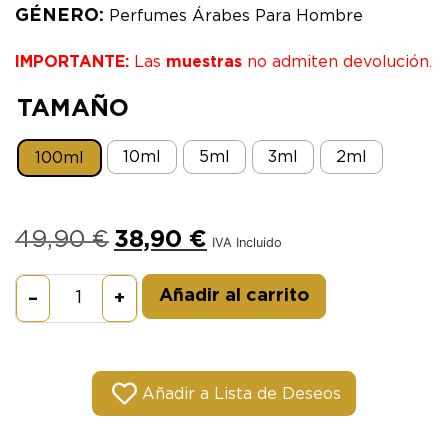
GÉNERO:
Perfumes Árabes Para Hombre
IMPORTANTE:
Las
muestras
no admiten devolución.
TAMAÑO
10ml
5ml
3ml
2ml
100ml
49,90
€
38,90
€
IVA Incluido
Alternative:
Añadir al carrito
–
+
Añadir a Lista de Deseos