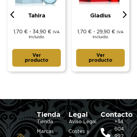
Tahira
Gladius
1,70
€
-
34,90
€
1,70
€
-
29,90
€
IVA
IVA
Incluido
Incluido
Ver
Ver
producto
producto
Tienda
Legal
Contacto
Tienda
Aviso Legal
+34
604
Marcas
Costes y
992