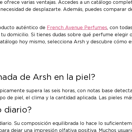
 te ofrece varias ventajas. Accedes a un catálogo compl
 necesidad de desplazarte. Además, puedes comparar des
oducto auténtico de
French Avenue Perfumes
, con toda
a tu domicilio. Si tienes dudas sobre qué perfume elegi
 catálogo hoy mismo, selecciona Arsh y descubre cómo e
mada de Arsh en la piel?
icamente supera las seis horas, con notas base detecta
 de piel, el clima y la cantidad aplicada. Las pieles má
 diario?
iario. Su composición equilibrada lo hace lo suficiente
para dejar una impresión olfativa positiva. Muchos usua