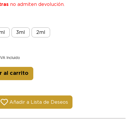
tras
no admiten devolución.
ml
3ml
2ml
IVA Incluido
Alternative:
 al carrito
Añadir a Lista de Deseos