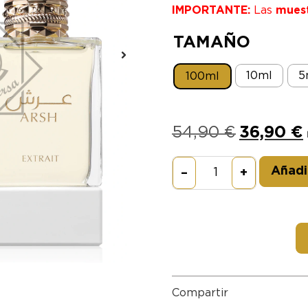
IMPORTANTE:
Las
mues
TAMAÑO
10ml
5
100ml
54,90
€
36,90
€
Añadir
–
+
Compartir