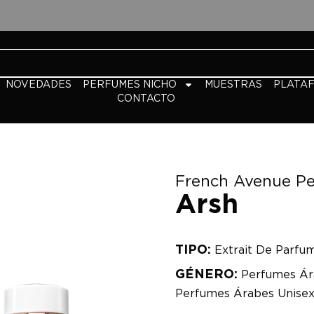
NOVEDADES
PERFUMES NICHO
MUESTRAS
PLATA
CONTACTO
French Avenue P
Arsh
TIPO:
Extrait De Parfu
GÉNERO:
Perfumes Ár
Perfumes Árabes Unise