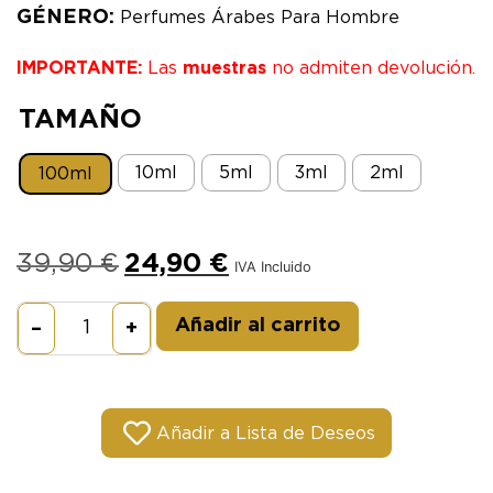
GÉNERO:
Perfumes Árabes Para Hombre
IMPORTANTE:
Las
muestras
no admiten devolución.
TAMAÑO
10ml
5ml
3ml
2ml
100ml
39,90
€
24,90
€
IVA Incluido
Alternative:
Añadir al carrito
–
+
Añadir a Lista de Deseos