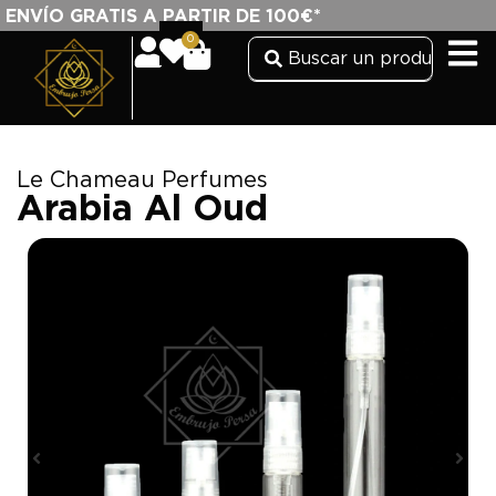
ENVÍO GRATIS A PARTIR DE 100€*
0
Le Chameau Perfumes
Arabia Al Oud