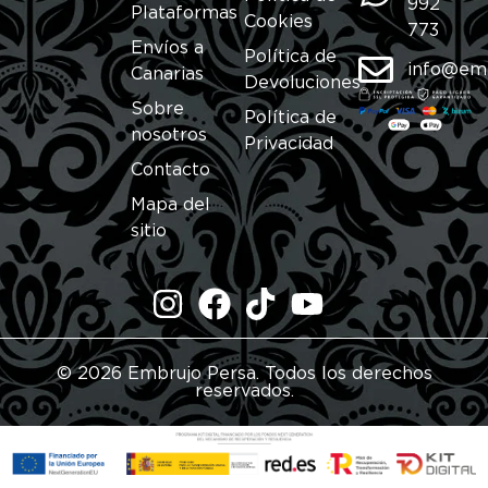
992
Plataformas
Cookies
773
Envíos a
Política de
info@em
Canarias
Devoluciones
Sobre
Política de
nosotros
Privacidad
Contacto
Mapa del
sitio
© 2026 Embrujo Persa. Todos los derechos
reservados.