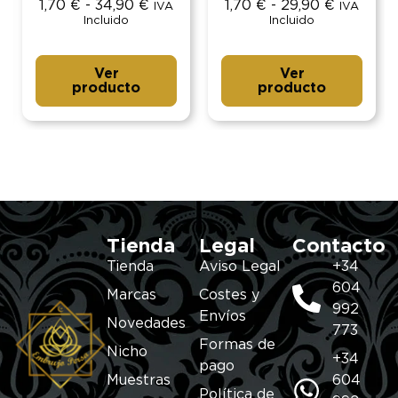
1,70
€
-
34,90
€
1,70
€
-
29,90
€
IVA
IVA
Incluido
Incluido
Ver
Ver
producto
producto
Tienda
Legal
Contacto
Tienda
Aviso Legal
+34
604
Marcas
Costes y
992
Envíos
Novedades
773
Formas de
Nicho
+34
pago
Muestras
604
Política de