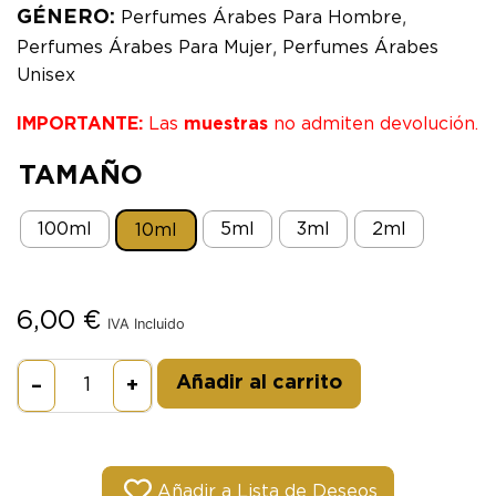
,
GÉNERO:
Perfumes Árabes Para Hombre
,
Perfumes Árabes Para Mujer
Perfumes Árabes
Unisex
IMPORTANTE:
Las
muestras
no admiten devolución.
TAMAÑO
100ml
5ml
3ml
2ml
10ml
6,00
€
IVA Incluido
Alternative:
Añadir al carrito
–
+
Añadir a Lista de Deseos