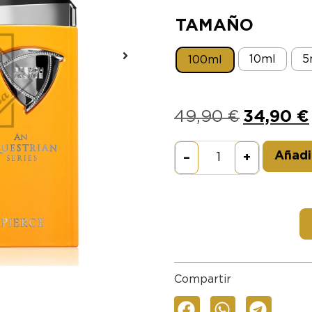
TAMAÑO
10ml
5
100ml
49,90
€
34,90
€
Añadir
–
+
Compartir