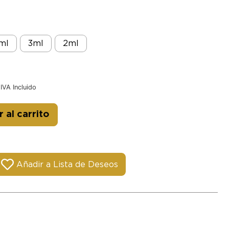
ml
3ml
2ml
IVA Incluido
Alternative:
 al carrito
Añadir a Lista de Deseos