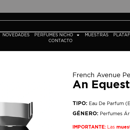
NOVEDADES
PERFUMES NICHO
MUESTRAS
PLATA
CONTACTO
French Avenue P
An Equestr
TIPO:
Eau De Parfum (
GÉNERO:
Perfumes Ár
IMPORTANTE:
Las
mues