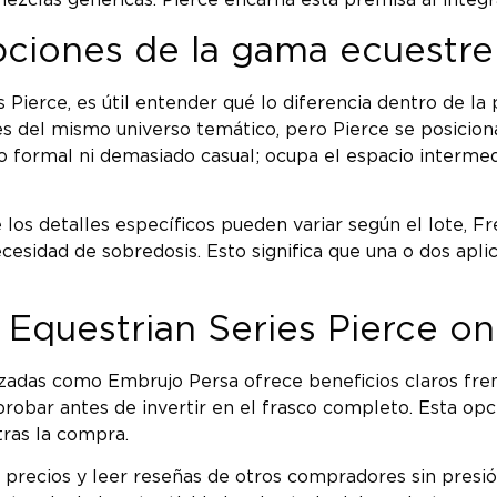
zclas genéricas. Pierce encarna esta premisa al integra
pciones de la gama ecuestre
s Pierce, es útil entender qué lo diferencia dentro de 
s del mismo universo temático, pero Pierce se posicion
do formal ni demasiado casual; ocupa el espacio interm
e los detalles específicos pueden variar según el lote,
esidad de sobredosis. Esto significa que una o dos apli
Equestrian Series Pierce on
zadas como Embrujo Persa ofrece beneficios claros frente
robar antes de invertir en el frasco completo. Esta op
tras la compra.
precios y leer reseñas de otros compradores sin presión