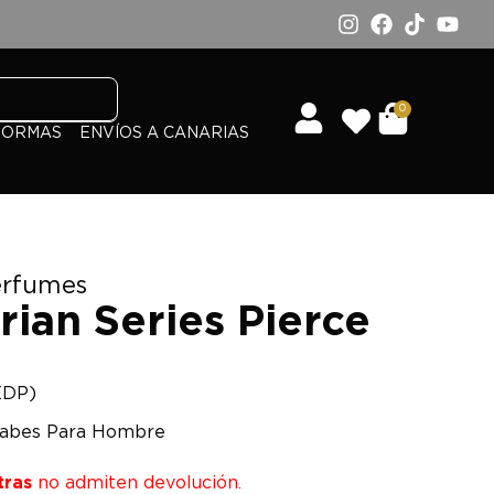
0
FORMAS
ENVÍOS A CANARIAS
erfumes
ian Series Pierce
EDP)
abes Para Hombre
tras
no admiten devolución.